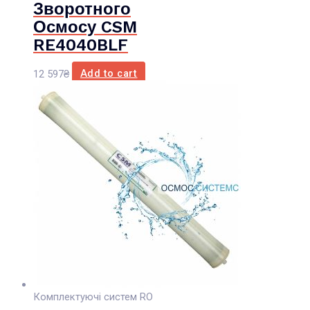
Зворотного
Осмосу CSM
RE4040BLF
12 597
₴
Add to cart
Комплектуючі систем RO