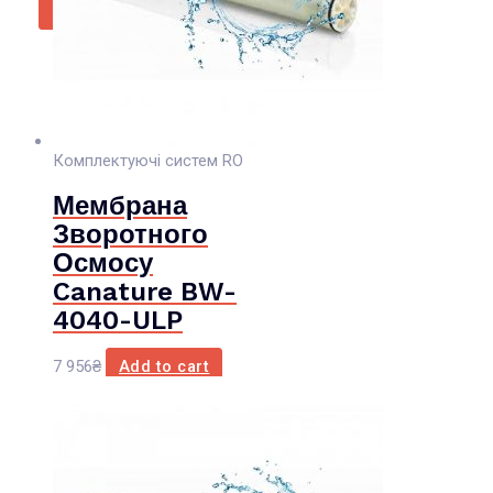
X
Комплектуючі систем RO
Мембрана
Зворотного
Осмосу
Canature BW-
4040-ULP
7 956
₴
Add to cart