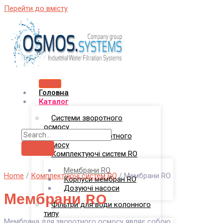
Перейти до вмісту
Головна
Каталог
Системи зворотного
осмосу
Комплекси зворотного
осмосу
Комплектуючі систем RO
Мембрани RO
Home
/
Комплектуючі систем RO
/ Мембрани RO
Корпуси мембран RO
Дозуючі насоси
Мембрани RO
Фільтри для води колонного
типу
Мембрана для зворотного осмосу являє собою