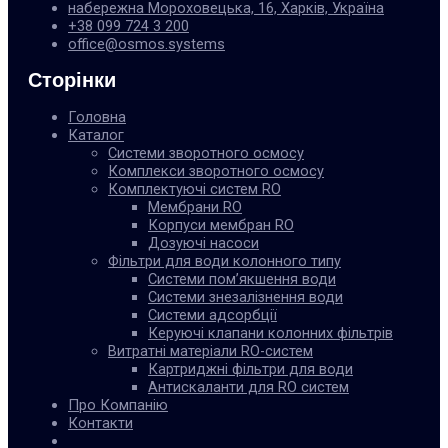
набережна Мороховецька, 16, Харків, Україна
+38 099 724 3 200
office@osmos.systems
Сторінки
Головна
Каталог
Системи зворотного осмосу
Комплекси зворотного осмосу
Комплектуючі систем RO
Мембрани RO
Корпуси мембран RO
Дозуючі насоси
Фільтри для води колонного типу
Системи пом’якшення води
Системи знезалізнення води
Системи адсорбції
Керуючі клапани колонних фільтрів
Витратні матеріали RO-систем
Картриджні фільтри для води
Антискаланти для RO систем
Про Компанію
Контакти