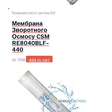
Комплектуючі систем RO
Мембрана
Зворотного
Осмосу CSM
RE8040BLF-
440
36 730
₴
Add to cart