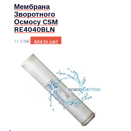
Мембрана
Зворотного
Осмосу CSM
RE4040BLN
11 978
₴
Add to cart