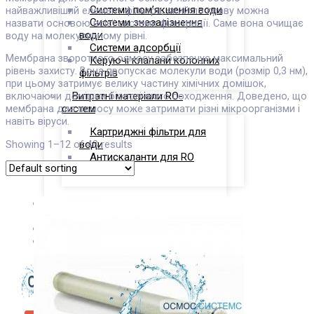
Системи пом’якшення води
найважливіший елемент фільтра, який по праву можна
Системи знезалізнення
назвати основою всієї системи фільтрації. Саме вона очищає
води
воду на молекулярному рівні.
Системи адсорбції
Мембрана зворотного осмосу забезпечує максимальний
Керуючі клапани колонних
рівень захисту. Вона пропускає молекули води (розмір 0,3 нм),
фільтрів
при цьому затримує велику частину хімічних домішок,
Витратні матеріали RO-
включаючи домішки біологічного походження. Доведено, що
систем
мембрана для осмосу може затримати різні мікроорганізми і
навіть віруси.
Картриджні фільтри для
води
Showing 1–12 of 43 results
Антискаланти для RO
систем
Про
Компанію
Контакти