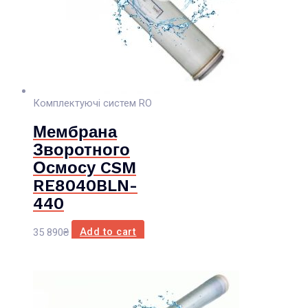
Комплектуючі систем RO
Мембрана
Зворотного
Осмосу CSM
RE8040BLN-
440
35 890
₴
Add to cart