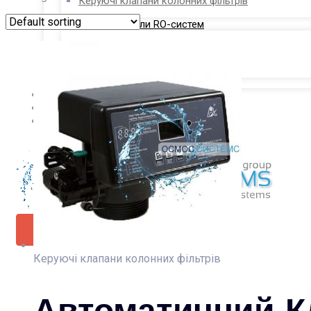
Керуючі клапани колонних фільтрів
Витратні матеріали RO-систем
Картриджні фільтри для води
Антискаланти для RO систем
Про Компанію
Контакти
X
Керуючі клапани колонних фільтрів
Автоматичний К