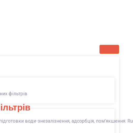
них фільтрів
ільтрів
ідготовки води-знезалізнення, адсорбція, пом’якшення. Runx