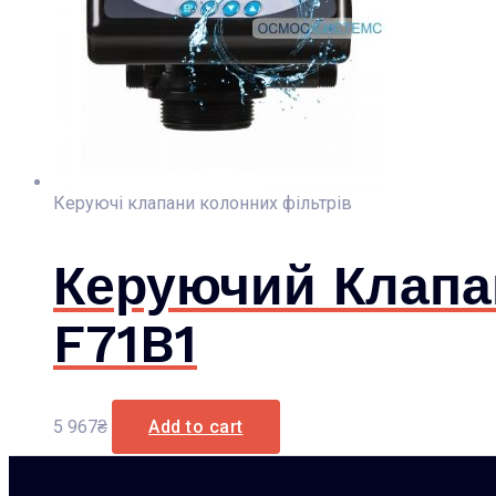
Керуючі клапани колонних фільтрів
Керуючий Клапан
F71B1
5 967
₴
Add to cart