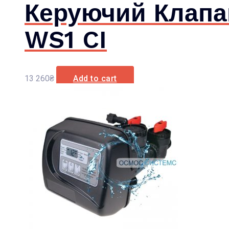
Керуючий Клапан
WS1 CI
13 260
₴
Add to cart