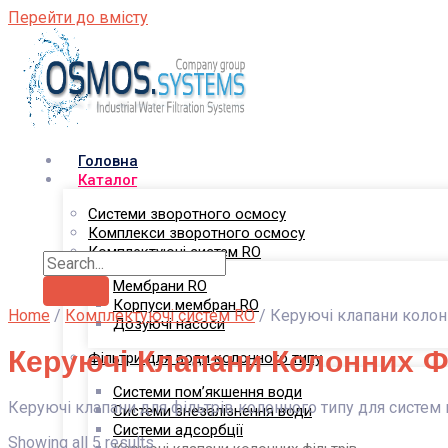
Перейти до вмісту
Головна
Каталог
Системи зворотного осмосу
Комплекси зворотного осмосу
Комплектуючі систем RO
Мембрани RO
Корпуси мембран RO
Home
/
Комплектуючі систем RO
/ Керуючі клапани колон
Дозуючі насоси
Керуючі Клапани Колонних Ф
Фільтри для води колонного типу
Системи пом’якшення води
Керуючі клапани для фільтрів колонного типу для систем п
Системи знезалізнення води
Системи адсорбції
Showing all 5 results