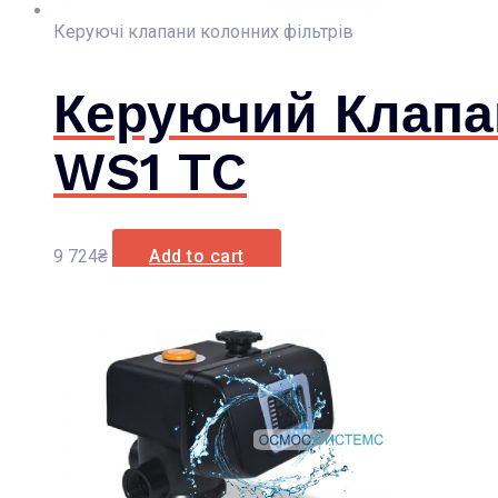
Керуючі клапани колонних фільтрів
Керуючий Клапан
WS1 TC
9 724
₴
Add to cart