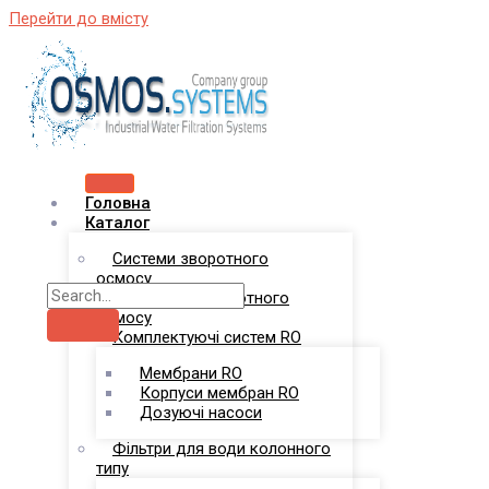
Перейти до вмісту
Головна
Каталог
Системи зворотного
осмосу
Комплекси зворотного
осмосу
Комплектуючі систем RO
Мембрани RO
Корпуси мембран RO
Дозуючі насоси
Фільтри для води колонного
типу