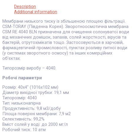
Description
Additional information
Мембрани низького тиску із збільшеною площею фільтрації.
CSM-TORAY (Південна Корея). Зворотноосмотична мембрана
CSM RE 4040 BLN призначена для очищення солонуватої води
від механічних домішок, запахів, солей жорсткості, вірусів та
бактерій, отрутохімікатів тощо. Застосовуються в харчовій,
фармацевтичній промисловості, пунктах розливу питної води
(у системах зворотного осмосу) та інших комерційних
об’єктах.
Типорозмір виробу – 4040.
Робочі параметри
Розмір: 40х4″ (1016х102 мм)
Діаметр вихідної трубки: 19,1 мм
Типорозмір: 4040
Тип: низьконапірна
Продуктивність: 9,8 м3/добу
Площа поверхні мембрани: 7,9 м2
Селективність: 99,2%
Вміст солей у воді: до 2000 мг/л
Робочий тиск: 10 атм