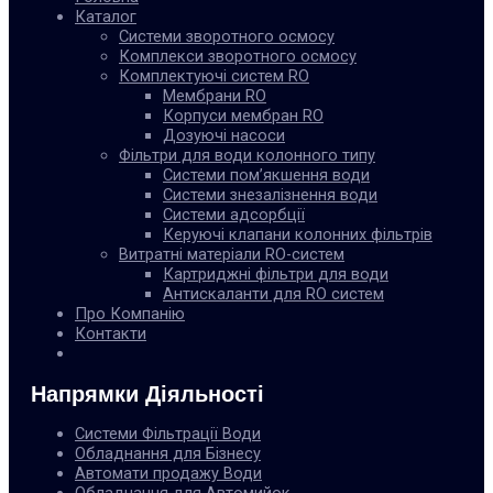
Каталог
Системи зворотного осмосу
Комплекси зворотного осмосу
Комплектуючі систем RO
Мембрани RO
Корпуси мембран RO
Дозуючі насоси
Фільтри для води колонного типу
Системи пом’якшення води
Системи знезалізнення води
Системи адсорбції
Керуючі клапани колонних фільтрів
Витратні матеріали RO-систем
Картриджні фільтри для води
Антискаланти для RO систем
Про Компанію
Контакти
Напрямки Діяльності
Системи Фільтрації Води
Обладнання для Бізнесу
Автомати продажу Води