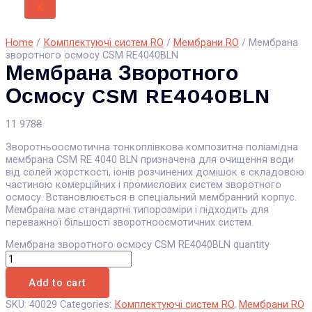
X
Home
/
Комплектуючі систем RO
/
Мембрани RO
/ Мембрана
зворотного осмосу CSM RE4040BLN
Мембрана Зворотного
Осмосу CSM RE4040BLN
11 978
₴
Зворотньоосмотична тонкоплівкова композитна поліамідна
мембрана CSM RE 4040 BLN призначена для очищення води
від солей жорсткості, іонів розчинених домішок є складовою
частиною комерційних і промислових систем зворотного
осмосу. Встановлюється в спеціальний мембранний корпус.
Мембрана має стандартні типорозміри і підходить для
переважної більшості зворотноосмотичних систем.
Мембрана зворотного осмосу CSM RE4040BLN quantity
Add to cart
SKU:
40029
Categories:
Комплектуючі систем RO
,
Мембрани RO