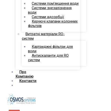
Системи пом’якшення води
Системи знезалізнення
води
Системи адсорбції
Керуючі клапани колонних
фільтрів
Витратні матеріали RO-
систем
Картриджні фільтри для
води
Антискаланти для RO
систем
Про
Компанію
Контакти