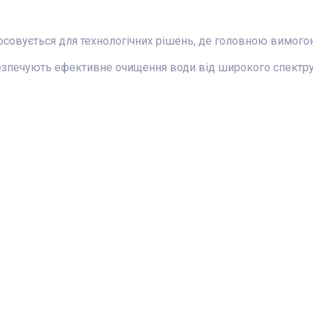
вується для технологічних рішень, де головною вимогою є
ечують ефективне очищення води від широкого спектру ро