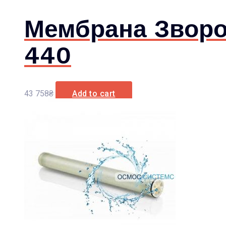
Мембрана Зворо
440
43 758
₴
Add to cart