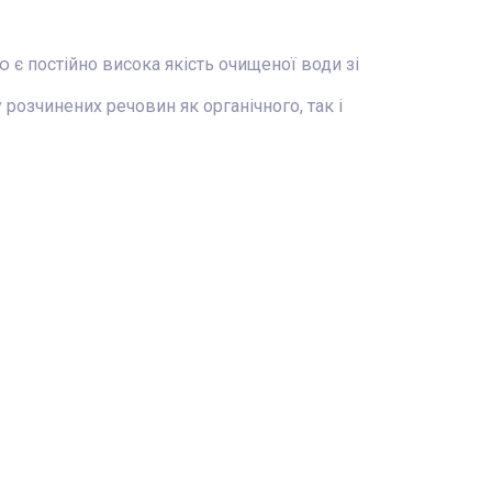
 постійно висока якість очищеної води зі
зчинених речовин як органічного, так і