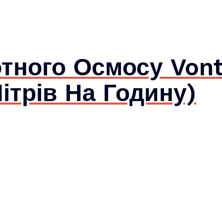
тного Осмосу Vont
ітрів На Годину)