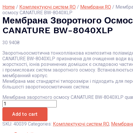
Home
/
Комплектуючі систем RO
/
Мембрани RO
/ Мембра
осмосу CANATURE BW-8040XLP
Мембрана Зворотного Осмос
CANATURE BW-8040XLP
30 940
₴
Зворотньоосмотична тонкоплівкова композитна поліамід
CANATURE BW-8040XLP призначена для очищення води ві
жорсткості, іонів розчинених домішок є складовою част
і промислових систем зворотного осмосу. Встановлюєтьс
мембранний корпус.
Мембрана має стандартні типорозміри і підходить для пе
більшості зворотноосмотичних систем.
Мембрана зворотного осмосу CANATURE BW-8040XLP quan
Add to cart
SKU:
40039
Categories:
Комплектуючі систем RO
,
Мембран