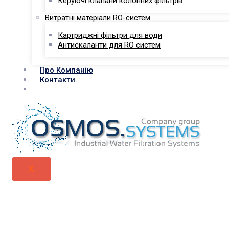
Керуючі клапани колонних фільтрів
Витратні матеріали RO-систем
Картриджні фільтри для води
Антискаланти для RO систем
Про Компанію
Контакти
X