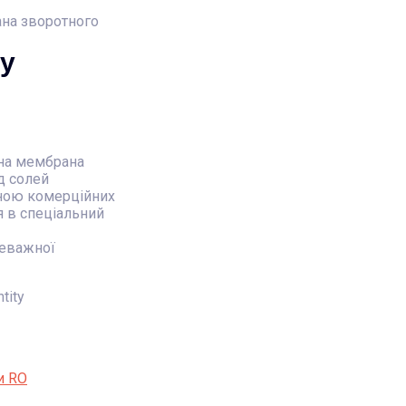
на зворотного
у
на мембрана
д солей
иною комерційних
я в спеціальний
реважної
tity
и RO