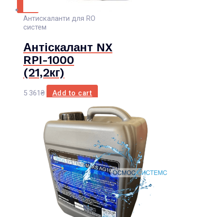
X
Антискаланти для RO
систем
Антіскалант NX
RPI-1000
(21,2кг)
5 361
₴
Add to cart