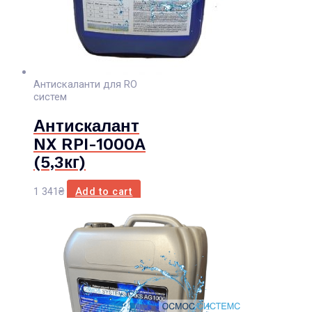
Антискаланти для RO
систем
Антискалант
NX RPI-1000A
(5,3кг)
1 341
₴
Add to cart