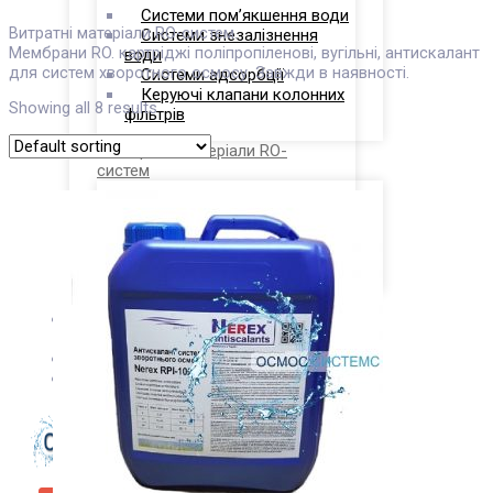
Системи пом’якшення води
Витратні матеріали RO-систем.
Системи знезалізнення
Мембрани RO. картріджі поліпропіленові, вугільні, антискалант
води
для систем хворотного осмосу. Завжди в наявності.
Системи адсорбції
Керуючі клапани колонних
Showing all 8 results
фільтрів
Витратні матеріали RO-
систем
Картриджні фільтри для
води
Антискаланти для RO
систем
Про
Компанію
Контакти