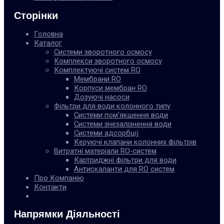
Сторінки
Головна
Каталог
Системи зворотного осмосу
Комплекси зворотного осмосу
Комплектуючі систем RO
Мембрани RO
Корпуси мембран RO
Дозуючі насоси
Фільтри для води колонного типу
Системи пом’якшення води
Системи знезалізнення води
Системи адсорбції
Керуючі клапани колонних фільтрів
Витратні матеріали RO-систем
Картриджні фільтри для води
Антискаланти для RO систем
Про Компанію
Контакти
Напрямки Діяльності