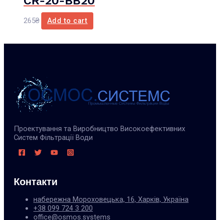
CR-20-BB20
265
₴
Add to cart
Проектування та Виробництво Високоефективних
Систем Фільтрації Води
Контакти
набережна Мороховецька, 16, Харків, Україна
+38 099 724 3 200
office@osmos.systems