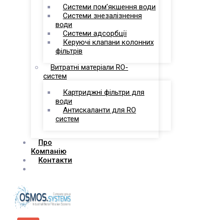
Системи пом’якшення води
Системи знезалізнення
води
Системи адсорбції
Керуючі клапани колонних
фільтрів
Витратні матеріали RO-
систем
Картриджні фільтри для
води
Антискаланти для RO
систем
Про
Компанію
Контакти