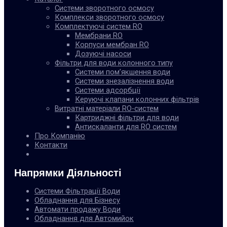
Системи зворотного осмосу
Комплекси зворотного осмосу
Комплектуючі систем RO
Мембрани RO
Корпуси мембран RO
Дозуючі насоси
Фільтри для води колонного типу
Системи пом’якшення води
Системи знезалізнення води
Системи адсорбції
Керуючі клапани колонних фільтрів
Витратні матеріали RO-систем
Картриджні фільтри для води
Антискаланти для RO систем
Про Компанію
Контакти
Напрямки Діяльності
Системи Фільтрації Води
Обладнання для Бізнесу
Автомати продажу Води
Обладнання для Автомийок