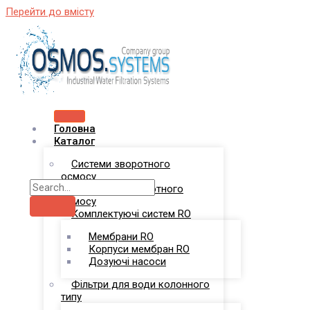
Перейти до вмісту
Головна
Каталог
Системи зворотного
осмосу
Комплекси зворотного
осмосу
Комплектуючі систем RO
Мембрани RO
Корпуси мембран RO
Дозуючі насоси
Фільтри для води колонного
типу