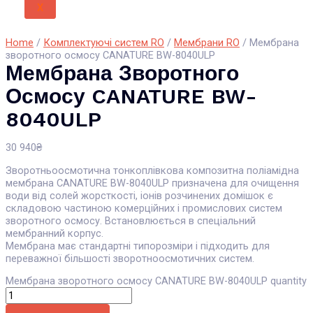
X
Home
/
Комплектуючі систем RO
/
Мембрани RO
/ Мембрана
зворотного осмосу CANATURE BW-8040ULP
Мембрана Зворотного
Осмосу CANATURE BW-
8040ULP
30 940
₴
Зворотньоосмотична тонкоплівкова композитна поліамідна
мембрана CANATURE BW-8040ULP призначена для очищення
води від солей жорсткості, іонів розчинених домішок є
складовою частиною комерційних і промислових систем
зворотного осмосу. Встановлюється в спеціальний
мембранний корпус.
Мембрана має стандартні типорозміри і підходить для
переважної більшості зворотноосмотичних систем.
Мембрана зворотного осмосу CANATURE BW-8040ULP quantity