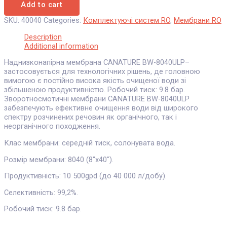
Add to cart
SKU:
40040
Categories:
Комплектуючі систем RO
,
Мембрани RO
Description
Additional information
Наднизконапірна мембрана CANATURE BW-8040ULP–
застосовується для технологічних рішень, де головною
вимогою є постійно висока якість очищеної води зі
збільшеною продуктивністю. Робочий тиск: 9.8 бар.
Зворотносмотичні мембрани CANATURE BW-8040ULP
забезпечують ефективне очищення води від широкого
спектру розчинених речовин як органічного, так і
неорганічного походження.
Клас мембрани: середній тиск, солонувата вода.
Розмір мембрани: 8040 (8″x40″).
Продуктивність: 10 500gpd (до 40 000 л/добу).
Селективність: 99,2%.
Робочий тиск: 9.8 бар.