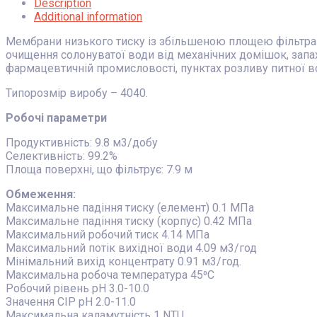
Description
Additional information
Мембрани низького тиску із збільшеною площею фільтра
очищення солонуватої води від механічних домішок, запахів
фармацевтичній промисловості, пунктах розливу питної во
Типорозмір виробу – 4040.
Робочі параметри
Продуктивність: 9.8 м3/добу
Селективність: 99.2%
Площа поверхні, що фільтрує: 7.9 м
Обмеження:
Максимальне падіння тиску (елемент) 0.1 МПа
Максимальне падіння тиску (корпус) 0.42 МПа
Максимальний робочий тиск 4.14 МПа
Максимальний потік вихідної води 4.09 м3/год
Мінімальний вихід концентрату 0.91 м3/год.
Максимальна робоча температура 45⁰С
Робочий рівень pH 3.0-10.0
Значення CIP pH 2.0-11.0
Максимальна каламутність 1 NTU