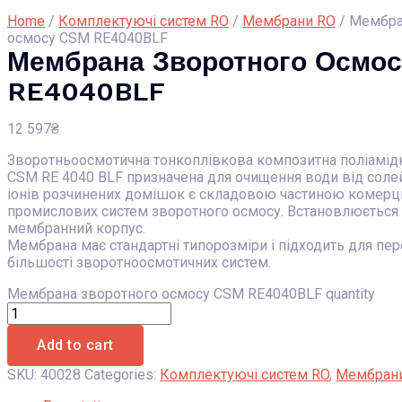
Home
/
Комплектуючі систем RO
/
Мембрани RO
/ Мембра
осмосу CSM RE4040BLF
Мембрана Зворотного Осмо
RE4040BLF
12 597
₴
Зворотньоосмотична тонкоплівкова композитна поліамід
CSM RE 4040 BLF призначена для очищення води від солей
іонів розчинених домішок є складовою частиною комерці
промислових систем зворотного осмосу. Встановлюється 
мембранний корпус.
Мембрана має стандартні типорозміри і підходить для пе
більшості зворотноосмотичних систем.
Мембрана зворотного осмосу CSM RE4040BLF quantity
Add to cart
SKU:
40028
Categories:
Комплектуючі систем RO
,
Мембран