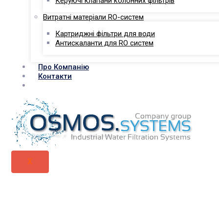
Керуючі клапани колонних фільтрів
Витратні матеріали RO-систем
Картриджні фільтри для води
Антискаланти для RO систем
Про Компанію
Контакти
X