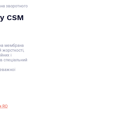
на зворотного
су CSM
на мембрана
 жорсткості,
йних і
в спеціальний
реважної
и RO