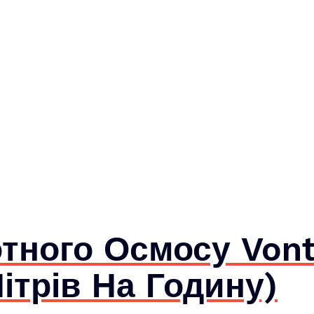
тного Осмосу Vont
ітрів На Годину)