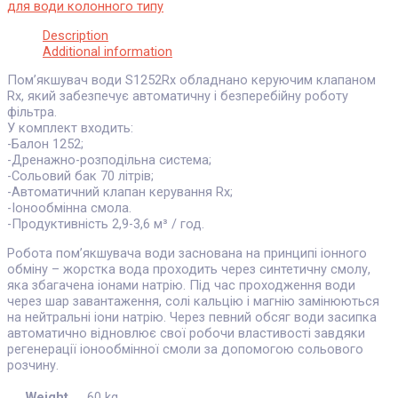
для води колонного типу
Description
Additional information
Пом’якшувач води S1252Rx обладнано керуючим клапаном
Rx, який забезпечує автоматичну і безперебійну роботу
фільтра.
У комплект входить:
-Балон 1252;
-Дренажно-розподільна система;
-Сольовий бак 70 літрів;
-Автоматичний клапан керування Rx;
-Іонообмінна смола.
-Продуктивність 2,9-3,6 м³ / год.
Робота пом’якшувача води заснована на принципі іонного
обміну – жорстка вода проходить через синтетичну смолу,
яка збагачена іонами натрію. Під час проходження води
через шар завантаження, солі кальцію і магнію замінюються
на нейтральні іони натрію. Через певний обсяг води засипка
автоматично відновлює свої робочи властивості завдяки
регенерації іонообмінної смоли за допомогою сольового
розчину.
Weight
60 kg