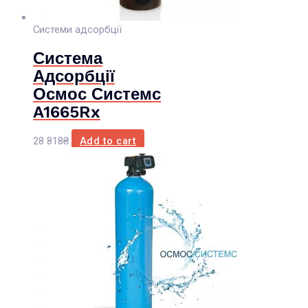
Системи адсорбції
Система
Адсорбції
Осмос Системс
A1665Rx
28 818
₴
Add to cart