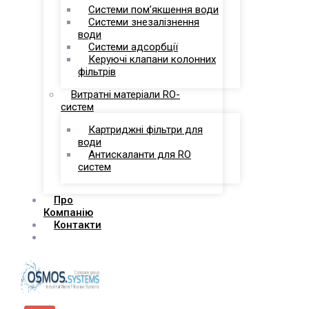
Системи пом’якшення води
Системи знезалізнення
води
Системи адсорбції
Керуючі клапани колонних
фільтрів
Витратні матеріали RO-
систем
Картриджні фільтри для
води
Антискаланти для RO
систем
Про
Компанію
Контакти