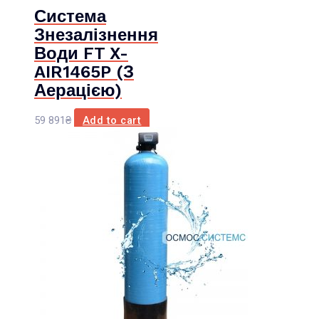
Система
Знезалізнення
Води FT X-
AIR1465P (з
Аерацією)
59 891
₴
Add to cart