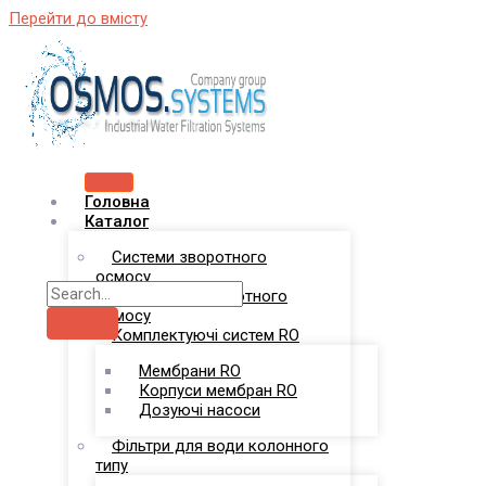
Перейти до вмісту
Головна
Каталог
Системи зворотного
осмосу
Комплекси зворотного
осмосу
Комплектуючі систем RO
Мембрани RO
Корпуси мембран RO
Дозуючі насоси
Фільтри для води колонного
типу