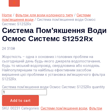
X
Home
/
Фільтри для води колонного типу
/
Системи
пом'якшення води
/ Система пом’якшення води Осмос
Системс S1252Rx
Система Пом’якшення Води
Осмос Системс S1252Rx
24 310
₴
Жорсткість – одна з основних і головних проблем на
сьогоднішній день будь-якого джерела водопостачання,
будь то міський водопровід, свердловина або колодязь.
Найпопулярнішим та найбільш ефективним засобом
вирішення цієї проблеми є установка зм’якшуючого фільтра
S1252Rx.
Система пом’якшення води Осмос Системс S1252Rx quantity
Add to cart
SKU:
00231
Categories:
Системи пом'якшення води
,
Фільтри