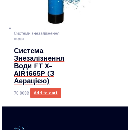
Системи знезалізнення
води
Система
Знезалізнення
Води FT X-
AIR1665P (з
Аерацією)
70 808
₴
Add to cart